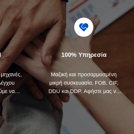
Η
100% Υπηρεσία
 μηχανές,
Μαζική και προσαρμοσμένη
λέγχου
μικρή συσκευασία, FOB, CIF,
ύμε να
DDU και DDP. Αφήστε μας να
λα τα
σας βοηθήσουμε να βρείτε την
ρα από τη
καλύτερη λύση για όλες τις
ανησυχίες σας.