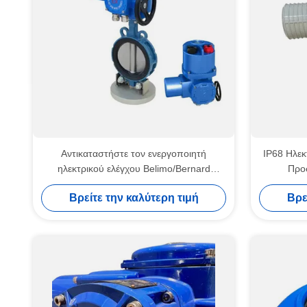
Αντικαταστήστε τον ενεργοποιητή
IP68 Ηλεκ
ηλεκτρικού ελέγχου Belimo/Bernard
Προ
υψηλής ταχύτητας
ενεργο
Βρείτε την καλύτερη τιμή
Βρε