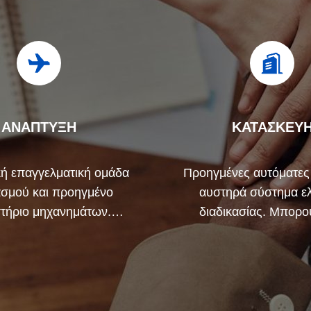
ΑΝΑΠΤΥΞΗ
ΚΑΤΑΣΚΕΥ
ή επαγγελματική ομάδα
Προηγμένες αυτόματες
ασμού και προηγμένο
αυστηρά σύστημα ε
τήριο μηχανημάτων.
διαδικασίας. Μπορο
με να συνεργαστούμε
κατασκευάσουμε ό
ναπτύξουμε τα προϊόντα
ηλεκτρικά τερματικά πέ
που χρειάζεστε.
ζήτηση σας.