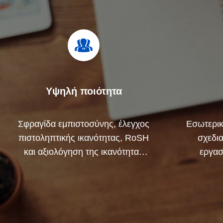
Υψηλή ποιότητα
Σφραγίδα εμπιστοσύνης, έλεγχος
Εσωτερικ
πιστοληπτικής ικανότητας, RoSH
σχεδι
και αξιολόγηση της ικανότητας
εργασ
προμηθευτή. Η εταιρεία έχει
Μπορού
αυστηρό σύστημα ελέγχου
για να α
ποιότητας και επαγγελματικό
εργαστήριο δοκιμών.