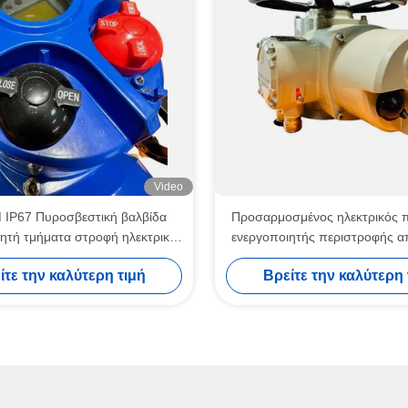
Video
IP67 Πυροσβεστική βαλβίδα
Προσαρμοσμένος ηλεκτρικός 
ητή τμήματα στροφή ηλεκτρική
ενεργοποιητής περιστροφής α
OEM
τηλεχειριστήριο 100NM 
ίτε την καλύτερη τιμή
Βρείτε την καλύτερη 