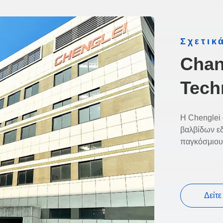
Σχετικ
Chan
Tech
Η Chenglei 
βαλβίδων εδ
παγκόσμιου
Δείτ