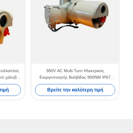
πολλαπλός
380V AC Multi Turn Ηλεκτρικός
πό χάλυβα
Ενεργοποιητής Βαλβίδας 900NM IP67
IP67
Προσαρμοσμένο
τιμή
Βρείτε την καλύτερη τιμή