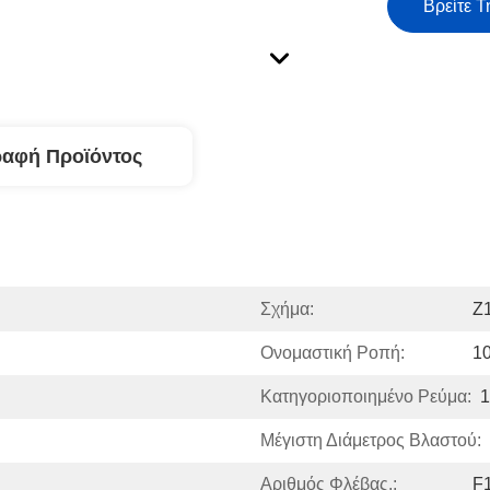
Βρείτε Τ
ραφή Προϊόντος
Σχήμα:
Z
Ονομαστική Ροπή:
10
Κατηγοριοποιημένο Ρεύμα:
1
Μέγιστη Διάμετρος Βλαστού:
Αριθμός Φλέβας.:
F