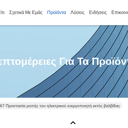
ίτι
Σχετικά Με Εμάς
Προϊόντα
Λύσεις
Ειδήσεις
Επικοιν
επτομέρειες Για Τα Προϊόν
P67 Προστασία ροπής του ηλεκτρικού ενεργοποιητή εκτός βαλβίδας