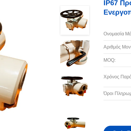
IP67 Πρ
Ενεργοπ
Ονομασία Μά
Αριθμός Μον
MOQ:
Χρόνος Παρ
Όροι Πληρωμ