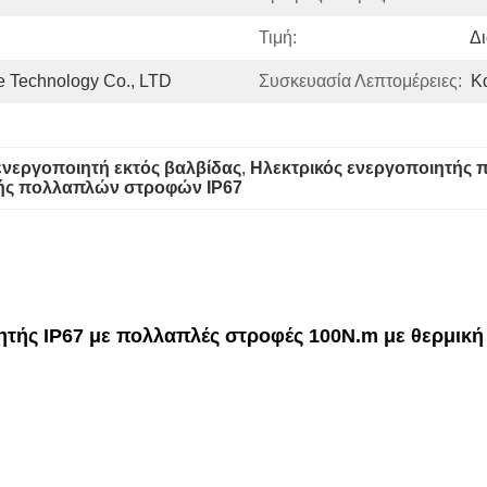
Τιμή:
Δ
 Technology Co., LTD
Συσκευασία Λεπτομέρειες:
Κ
 ενεργοποιητή εκτός βαλβίδας
, 
Ηλεκτρικός ενεργοποιητής
τής πολλαπλών στροφών IP67
ητής IP67 με πολλαπλές στροφές 100N.m με θερμικ