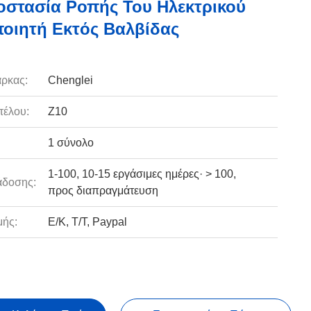
οστασία Ροπής Του Ηλεκτρικού
οιητή Εκτός Βαλβίδας
ρκας:
Chenglei
τέλου:
Z10
1 σύνολο
1-100, 10-15 εργάσιμες ημέρες· > 100,
άδοσης:
προς διαπραγμάτευση
ής:
Ε/Κ, Τ/Τ, Paypal