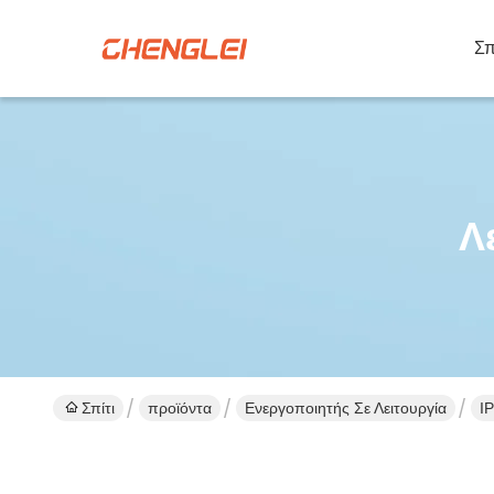
Σπ
Λ
Σπίτι
προϊόντα
Ενεργοποιητής Σε Λειτουργία
I