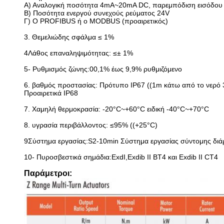
Α) Αναλογική ποσότητα 4mA~20mA DC, παρεμπόδιση εισόδου
Β) Ποσότητα ενεργού συνεχούς ρεύματος 24V
Γ) Ο PROFIBUS ή ο MODBUS (προαιρετικός)
3. Θεμελιώδης σφάλμα ≤ 1%
4Λάθος επαναληψιμότητας: ≤± 1%
5- Ρυθμισμός ζώνης:00,1% έως 9,9% ρυθμιζόμενο
6. βαθμός προστασίας: Πρότυπο IP67 ((1m κάτω από το νερό 
Προαιρετικά IP68
7. Χαμηλή θερμοκρασία: -20°C~+60°C ειδική -40°C~+70°C
8. υγρασία περιβάλλοντος: ≤95% ((+25°C)
9Σύστημα εργασίας:S2-10min Σύστημα εργασίας σύντομης διά
10- Πυροσβεστικά σημάδια:ExdI,Exdib II BT4 και Exdib II CT4
Παράμετροι: