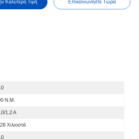
ην Καλύτερη Τιμή
Επικοινωνήστε Τώρα
10
0 N.m.
.0/1.2 Α
28 Χιλιοστά
10