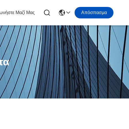
ωνήστε Μαζί Μας
Απόσπασμα
τα