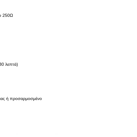
υ 250Ω
30 λεπτά)
ειας ή προσαρμοσμένο