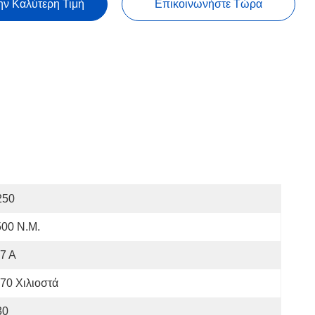
ην Καλύτερη Τιμή
Επικοινωνήστε Τώρα
250
500 N.m.
7 Α
70 Χιλιοστά
30