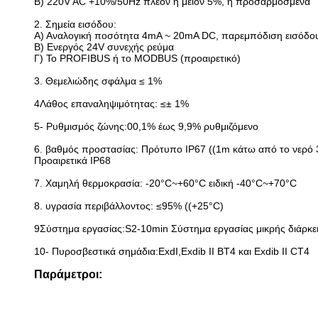
Β) 220V AC +10%/50Hz πλεον ή μείον 5%, ή προσαρμοσμένα
2. Σημεία εισόδου:
Α) Αναλογική ποσότητα 4mA ~ 20mA DC, παρεμπόδιση εισόδο
Β) Ενεργός 24V συνεχής ρεύμα
Γ) Το PROFIBUS ή το MODBUS (προαιρετικό)
3. Θεμελιώδης σφάλμα ≤ 1%
4Λάθος επαναληψιμότητας: ≤± 1%
5- Ρυθμισμός ζώνης:00,1% έως 9,9% ρυθμιζόμενο
6. βαθμός προστασίας: Πρότυπο IP67 ((1m κάτω από το νερό 
Προαιρετικά IP68
7. Χαμηλή θερμοκρασία: -20°C~+60°C ειδική -40°C~+70°C
8. υγρασία περιβάλλοντος: ≤95% ((+25°C)
9Σύστημα εργασίας:S2-10min Σύστημα εργασίας μικρής διάρκ
10- Πυροσβεστικά σημάδια:ExdI,Exdib II BT4 και Exdib II CT4
Παράμετροι: