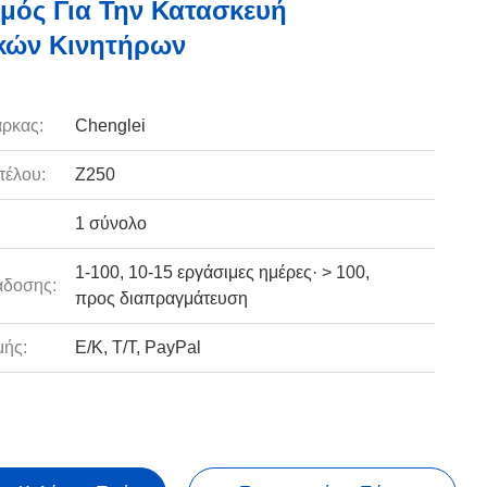
μός Για Την Κατασκευή
κών Κινητήρων
ρκας:
Chenglei
τέλου:
Z250
1 σύνολο
1-100, 10-15 εργάσιμες ημέρες· > 100,
άδοσης:
προς διαπραγμάτευση
ής:
Ε/Κ, Τ/Τ, PayPal