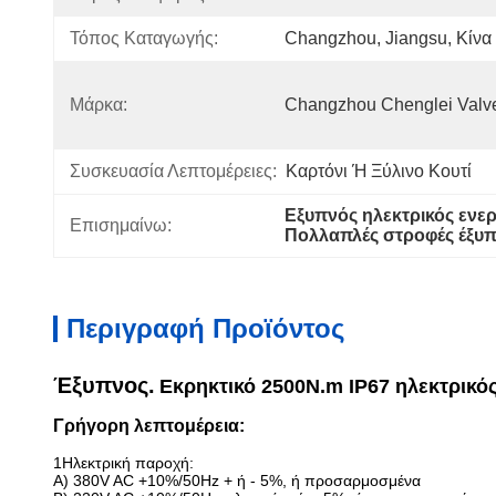
Τόπος Καταγωγής:
Changzhou, Jiangsu, Κίνα
Μάρκα:
Changzhou Chenglei Valve
Συσκευασία Λεπτομέρειες:
Καρτόνι Ή Ξύλινο Κουτί
Εξυπνός ηλεκτρικός ενερ
Επισημαίνω:
Πολλαπλές στροφές έξυπ
Περιγραφή Προϊόντος
Έξυπνος.
Εκρηκτικό 2500N.m IP67 ηλεκτρικ
Γρήγορη λεπτομέρεια:
1Ηλεκτρική παροχή:
Α) 380V AC +10%/50Hz + ή - 5%, ή προσαρμοσμένα