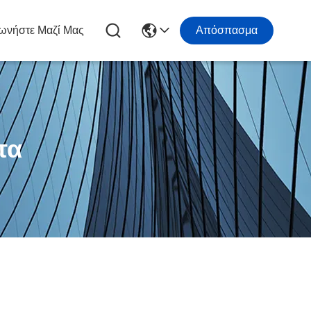
ωνήστε Μαζί Μας
Απόσπασμα
τα