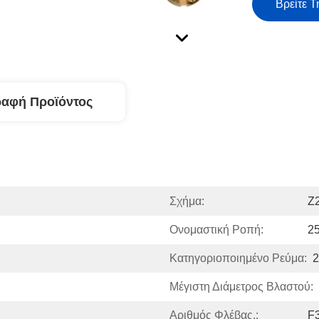
Βρείτε Τ
ραφή Προϊόντος
Σχήμα:
Z
Ονομαστική Ροπή:
2
Κατηγοριοποιημένο Ρεύμα:
2
Μέγιστη Διάμετρος Βλαστού:
Αριθμός Φλέβας.:
F