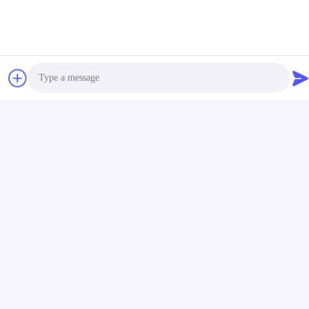
Photo
Video Call
Audio Call