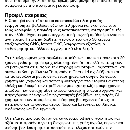
συζητήσουμε την λύση συμπεριλαμβανομένης της επανέκδοσης
σύμφωνα με την πραγματική κατάσταση..
Προφίλ εταιρείας
Η Chenglei αναπτύσσει και κατασκευάζει ηλεκτρικούς
ενεργοποιητές βαλβίδων εδώ και 20 χρόνια και είναι ένας από
τους κορυφαίους παγκόσμιους κατασκευαστές και προμηθευτές
στον κλάδο.Έχουμε μια επαγγελματική τεχνική ομάδα έρευνας και
ανάπτυξηςΗ εταιρεία διαθέτει περισσότερα από 50 κέντρα
επεξεργασίας CNC, lathes CNC,Διαφορετικό εξοπλισμό
επιθεώρησης και άλλο επαγγελματικό εξοπλισμό.
Το ολοκληρωμένο χαρτοφυλάκιο προϊόντων μας και πάνω από 20
χρόνια γνώσης της βιομηχανίας σημαίνει ότι οι πελάτες μπορούν
να βασίζονται σε εμάς για την παροχή καινοτόμων, αξιόπιστων και
οικονομικών προϊόντων.Τα προϊόντα Chenglei σχεδιάζονται και
κατασκευάζονται με ποιοτικά εξαρτήματα και σαφείς διεπαφές
χρήστη για γρήγορη και ασφαλή λειτουργία στον τομέαΗ αυστηρή
εξέλιξη και δοκιμή των προϊόντων μας εξασφαλίζει μακροχρόνια
απόδοση και συνεχή αξιοπιστία.Οι ανεξάρτητα αναπτυγμένοι και
παραγόμενοι ηλεκτρικοί ενεργοποιητές βαλβίδων της σειράς CL
χρησιμοποιούνται ευρέως σε διάφορες βιομηχανίες όπως το
πετρέλαιο και το φυσικό αέριο, Νερό και Ενέργεια, και Χημικά,
Διαδικασίες και Βιομηχανικά.
Οι πελάτες μας βασίζονται σε καινοτόμα, υψηλής ποιότητας και
αξιόπιστα προϊόντα για τη διαχείριση της ροής υγρών, αερίων και
σκόνης.βελτίωση της αποδοτικότητας, ελαχιστοποιούν την