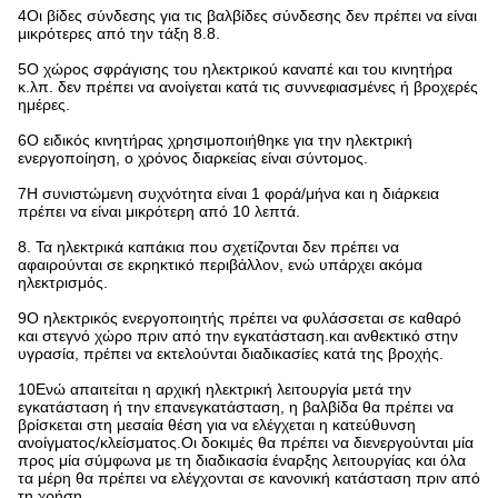
4Οι βίδες σύνδεσης για τις βαλβίδες σύνδεσης δεν πρέπει να είναι
μικρότερες από την τάξη 8.8.
5Ο χώρος σφράγισης του ηλεκτρικού καναπέ και του κινητήρα
κ.λπ. δεν πρέπει να ανοίγεται κατά τις συννεφιασμένες ή βροχερές
ημέρες.
6Ο ειδικός κινητήρας χρησιμοποιήθηκε για την ηλεκτρική
ενεργοποίηση, ο χρόνος διαρκείας είναι σύντομος.
7Η συνιστώμενη συχνότητα είναι 1 φορά/μήνα και η διάρκεια
πρέπει να είναι μικρότερη από 10 λεπτά.
8. Τα ηλεκτρικά καπάκια που σχετίζονται δεν πρέπει να
αφαιρούνται σε εκρηκτικό περιβάλλον, ενώ υπάρχει ακόμα
ηλεκτρισμός.
9Ο ηλεκτρικός ενεργοποιητής πρέπει να φυλάσσεται σε καθαρό
και στεγνό χώρο πριν από την εγκατάσταση.και ανθεκτικό στην
υγρασία, πρέπει να εκτελούνται διαδικασίες κατά της βροχής.
10Ενώ απαιτείται η αρχική ηλεκτρική λειτουργία μετά την
εγκατάσταση ή την επανεγκατάσταση, η βαλβίδα θα πρέπει να
βρίσκεται στη μεσαία θέση για να ελέγχεται η κατεύθυνση
ανοίγματος/κλείσματος.Οι δοκιμές θα πρέπει να διενεργούνται μία
προς μία σύμφωνα με τη διαδικασία έναρξης λειτουργίας και όλα
τα μέρη θα πρέπει να ελέγχονται σε κανονική κατάσταση πριν από
τη χρήση..