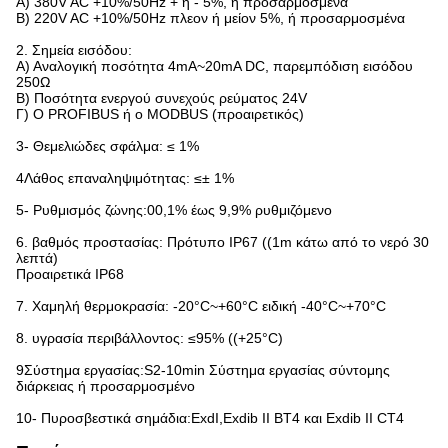
Α) 380V AC +10%/50Hz + ή - 5%, ή προσαρμοσμένα
Β) 220V AC +10%/50Hz πλεον ή μείον 5%, ή προσαρμοσμένα
2. Σημεία εισόδου:
Α) Αναλογική ποσότητα 4mA~20mA DC, παρεμπόδιση εισόδου
250Ω
Β) Ποσότητα ενεργού συνεχούς ρεύματος 24V
Γ) Ο PROFIBUS ή ο MODBUS (προαιρετικός)
3- Θεμελιώδες σφάλμα: ≤ 1%
4Λάθος επαναληψιμότητας: ≤± 1%
5- Ρυθμισμός ζώνης:00,1% έως 9,9% ρυθμιζόμενο
6. βαθμός προστασίας: Πρότυπο IP67 ((1m κάτω από το νερό 30
λεπτά)
Προαιρετικά IP68
7. Χαμηλή θερμοκρασία: -20°C~+60°C ειδική -40°C~+70°C
8. υγρασία περιβάλλοντος: ≤95% ((+25°C)
9Σύστημα εργασίας:S2-10min Σύστημα εργασίας σύντομης
διάρκειας ή προσαρμοσμένο
10- Πυροσβεστικά σημάδια:ExdI,Exdib II BT4 και Exdib II CT4