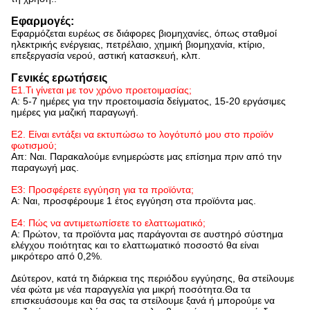
Εφαρμογές:
Εφαρμόζεται ευρέως σε διάφορες βιομηχανίες, όπως σταθμοί
ηλεκτρικής ενέργειας, πετρέλαιο, χημική βιομηχανία, κτίριο,
επεξεργασία νερού, αστική κατασκευή, κλπ.
Γενικές ερωτήσεις
Ε1.Τι γίνεται με τον χρόνο προετοιμασίας;
Α: 5-7 ημέρες για την προετοιμασία δείγματος, 15-20 εργάσιμες
ημέρες για μαζική παραγωγή.
Ε2. Είναι εντάξει να εκτυπώσω το λογότυπό μου στο προϊόν
φωτισμού;
Απ: Ναι. Παρακαλούμε ενημερώστε μας επίσημα πριν από την
παραγωγή μας.
Ε3: Προσφέρετε εγγύηση για τα προϊόντα;
Α: Ναι, προσφέρουμε 1 έτος εγγύηση στα προϊόντα μας.
Ε4: Πώς να αντιμετωπίσετε το ελαττωματικό;
Α: Πρώτον, τα προϊόντα μας παράγονται σε αυστηρό σύστημα
ελέγχου ποιότητας και το ελαττωματικό ποσοστό θα είναι
μικρότερο από 0,2%.
Δεύτερον, κατά τη διάρκεια της περιόδου εγγύησης, θα στείλουμε
νέα φώτα με νέα παραγγελία για μικρή ποσότητα.Θα τα
επισκευάσουμε και θα σας τα στείλουμε ξανά ή μπορούμε να