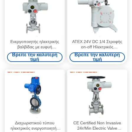
Ενεργοποιητής ηλεκτρικής
ATEX 24V DC 1/4 Στροφής
βαλβίδας με ευφυή
on-off Ηλεκτρικός
διαμόρφωση με τηλεχειρισμό
Εκτελεστικός Μηχανισμός
Βρείτε την καλύτερη
Βρείτε την καλύτερη
για εφαρμογές βαλβίδας/
Βαλβίδας Modbus με Κιβώτιο
τιμή
τιμή
αμβλυντή/HVAC
Μείωσης Στροφών
Διαχωριστικού τύπου
CE Certified Non Invasive
ηλεκτρικός ενεργοποιητής
24r/Min Electric Valve