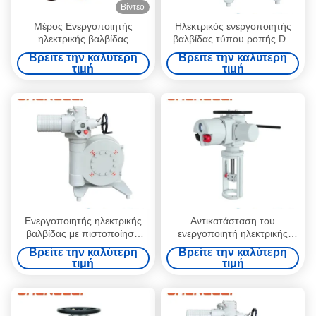
Βίντεο
Μέρος Ενεργοποιητής
Ηλεκτρικός ενεργοποιητής
ηλεκτρικής βαλβίδας
βαλβίδας τύπου ροπής DQ
αντιέκρηξης ODM
Series ISO5210 Thrust
Βρείτε την καλύτερη
Βρείτε την καλύτερη
Flange JB2920 για βαλβίδα/
τιμή
τιμή
αποσβεστήρα/HVAC
Ενεργοποιητής ηλεκτρικής
Αντικατάσταση του
βαλβίδας με πιστοποίηση
ενεργοποιητή ηλεκτρικής
IEC/GOST Compact S5 25%
βαλβίδας
Βρείτε την καλύτερη
Βρείτε την καλύτερη
καθήκονς
Thomson/Tolomatic/SMC
τιμή
τιμή
DIN/PN10/16/25 με
πολλαπλές στροφές με
κανονική θερμοκρασία για την
βαλβίδα απομόνωσης