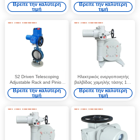
βαλβίδας με κανονική
Actuator with 30000/Year
Βρείτε την καλύτερη
Βρείτε την καλύτερη
θερμοκρασία και ηλεκτρική
Production Capacity
τιμή
τιμή
ισχύ για βαλβίδα/
αποσβεστήρα/HVAC
S2 Driven Telescoping
Ηλεκτρικός ενεργοποιητής
Adjustable Rack and Pinion
βαλβίδας χαμηλής τάσης 180
Electric Valve Actuator for
μοίρες προειδοποιημένη από
Βρείτε την καλύτερη
Βρείτε την καλύτερη
Heavy Duty Motorized Valve
έκρηξη από την ώθηση με
τιμή
τιμή
Applications
σύνδεση φλάντζας για HVAC
αποσβεστήρα βαλβίδας