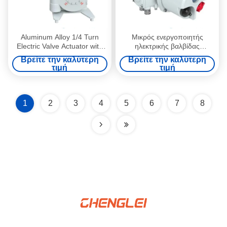
Aluminum Alloy 1/4 Turn
Μικρός ενεργοποιητής
Electric Valve Actuator with
ηλεκτρικής βαλβίδας
Manual Override for
θέρμανσης με σύνδεση
Βρείτε την καλύτερη
Βρείτε την καλύτερη
Dampers and Valves
φλάντζας και ηλεκτρική
τιμή
τιμή
ενέργεια για βαλβίδα
κλειδαριού
1
2
3
4
5
6
7
8