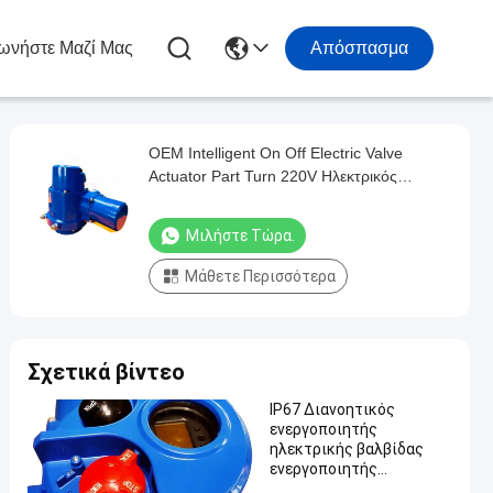
ωνήστε Μαζί Μας
Απόσπασμα
OEM Intelligent On Off Electric Valve
Actuator Part Turn 220V Ηλεκτρικός
ενεργοποιητής
Μιλήστε Τώρα.
Μάθετε Περισσότερα
Σχετικά βίντεο
IP67 Διανοητικός
ενεργοποιητής
ηλεκτρικής βαλβίδας
ενεργοποιητής
ηλεκτρικής βαλβίδας