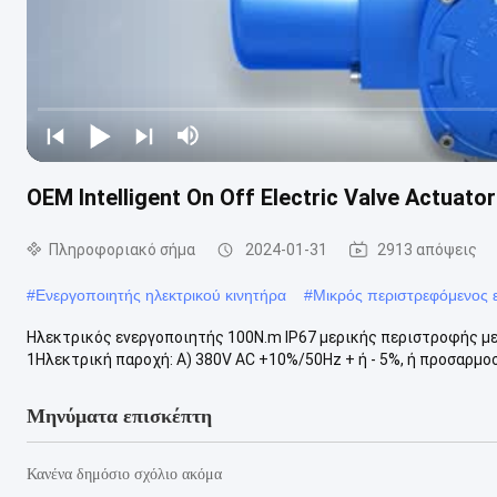
OEM Intelligent On Off Electric Valve Actua
Πληροφοριακό σήμα
2024-01-31
2913 απόψεις
#
Ενεργοποιητής ηλεκτρικού κινητήρα
#
Μικρός περιστρεφόμενος 
Ηλεκτρικός ενεργοποιητής 100N.m IP67 μερικής περιστροφής με
1Ηλεκτρική παροχή: Α) 380V AC +10%/50Hz + ή - 5%, ή προσαρμοσ
Μηνύματα επισκέπτη
Κανένα δημόσιο σχόλιο ακόμα