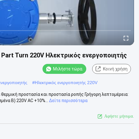
tor Part Turn 220V Ηλεκτρικός ενεργοποιητής
Μιλήστε τώρα.
Κοινή χρήση
ενεργοποιητής
#
Ηλεκτρικός ενεργοποιητής 220V
 θερμική προστασία και προστασία ροπής Γρήγορη λεπτομέρεια:
μένα Β) 220V AC +10%...
Δείτε περισσότερα
Αφήστε μήνυμα.