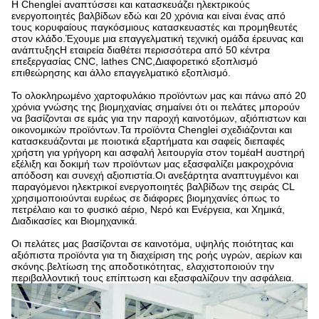
Η Chenglei αναπτύσσει και κατασκευάζει ηλεκτρικούς
ενεργοποιητές βαλβίδων εδώ και 20 χρόνια και είναι ένας από
τους κορυφαίους παγκόσμιους κατασκευαστές και προμηθευτές
στον κλάδο.Έχουμε μια επαγγελματική τεχνική ομάδα έρευνας και
ανάπτυξηςΗ εταιρεία διαθέτει περισσότερα από 50 κέντρα
επεξεργασίας CNC, lathes CNC,Διαφορετικό εξοπλισμό
επιθεώρησης και άλλο επαγγελματικό εξοπλισμό.
Το ολοκληρωμένο χαρτοφυλάκιο προϊόντων μας και πάνω από 20
χρόνια γνώσης της βιομηχανίας σημαίνει ότι οι πελάτες μπορούν
να βασίζονται σε εμάς για την παροχή καινοτόμων, αξιόπιστων και
οικονομικών προϊόντων.Τα προϊόντα Chenglei σχεδιάζονται και
κατασκευάζονται με ποιοτικά εξαρτήματα και σαφείς διεπαφές
χρήστη για γρήγορη και ασφαλή λειτουργία στον τομέαΗ αυστηρή
εξέλιξη και δοκιμή των προϊόντων μας εξασφαλίζει μακροχρόνια
απόδοση και συνεχή αξιοπιστία.Οι ανεξάρτητα αναπτυγμένοι και
παραγόμενοι ηλεκτρικοί ενεργοποιητές βαλβίδων της σειράς CL
χρησιμοποιούνται ευρέως σε διάφορες βιομηχανίες όπως το
πετρέλαιο και το φυσικό αέριο, Νερό και Ενέργεια, και Χημικά,
Διαδικασίες και Βιομηχανικά.
Οι πελάτες μας βασίζονται σε καινοτόμα, υψηλής ποιότητας και
αξιόπιστα προϊόντα για τη διαχείριση της ροής υγρών, αερίων και
σκόνης.βελτίωση της αποδοτικότητας, ελαχιστοποιούν την
περιβαλλοντική τους επίπτωση και εξασφαλίζουν την ασφάλεια.