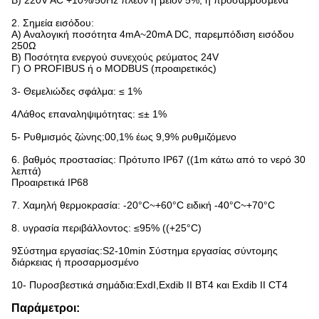
Β) 220V AC +10%/50Hz πλεον ή μείον 5%, ή προσαρμοσμένα
2. Σημεία εισόδου:
Α) Αναλογική ποσότητα 4mA~20mA DC, παρεμπόδιση εισόδου
250Ω
Β) Ποσότητα ενεργού συνεχούς ρεύματος 24V
Γ) Ο PROFIBUS ή ο MODBUS (προαιρετικός)
3- Θεμελιώδες σφάλμα: ≤ 1%
4Λάθος επαναληψιμότητας: ≤± 1%
5- Ρυθμισμός ζώνης:00,1% έως 9,9% ρυθμιζόμενο
6. βαθμός προστασίας: Πρότυπο IP67 ((1m κάτω από το νερό 30
λεπτά)
Προαιρετικά IP68
7. Χαμηλή θερμοκρασία: -20°C~+60°C ειδική -40°C~+70°C
8. υγρασία περιβάλλοντος: ≤95% ((+25°C)
9Σύστημα εργασίας:S2-10min Σύστημα εργασίας σύντομης
διάρκειας ή προσαρμοσμένο
10- Πυροσβεστικά σημάδια:ExdI,Exdib II BT4 και Exdib II CT4
Παράμετροι: