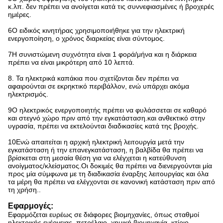
κ.λπ. δεν πρέπει να ανοίγεται κατά τις συννεφιασμένες ή βροχερές
ημέρες.
6Ο ειδικός κινητήρας χρησιμοποιήθηκε για την ηλεκτρική
ενεργοποίηση, ο χρόνος διαρκείας είναι σύντομος.
7Η συνιστώμενη συχνότητα είναι 1 φορά/μήνα και η διάρκεια
πρέπει να είναι μικρότερη από 10 λεπτά.
8. Τα ηλεκτρικά καπάκια που σχετίζονται δεν πρέπει να
αφαιρούνται σε εκρηκτικό περιβάλλον, ενώ υπάρχει ακόμα
ηλεκτρισμός.
9Ο ηλεκτρικός ενεργοποιητής πρέπει να φυλάσσεται σε καθαρό
και στεγνό χώρο πριν από την εγκατάσταση.και ανθεκτικό στην
υγρασία, πρέπει να εκτελούνται διαδικασίες κατά της βροχής.
10Ενώ απαιτείται η αρχική ηλεκτρική λειτουργία μετά την
εγκατάσταση ή την επανεγκατάσταση, η βαλβίδα θα πρέπει να
βρίσκεται στη μεσαία θέση για να ελέγχεται η κατεύθυνση
ανοίγματος/κλείσματος.Οι δοκιμές θα πρέπει να διενεργούνται μία
προς μία σύμφωνα με τη διαδικασία έναρξης λειτουργίας και όλα
τα μέρη θα πρέπει να ελέγχονται σε κανονική κατάσταση πριν από
τη χρήση..
Εφαρμογές:
Εφαρμόζεται ευρέως σε διάφορες βιομηχανίες, όπως σταθμοί
ηλεκτρικής ενέργειας, πετρέλαιο, χημική βιομηχανία, κτίριο,