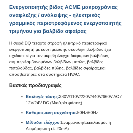
Ενεργοποιητής βίδας ACME μακροχρόνιας
ανάφλεξης / ανάλειψης - ηλεκτρικός
γραμμικός περιστρεφόμενος ενεργοποιητής
τριμήνου για βαλβίδα σφαίρας
Η σειρά DQ τέταρτο στροφή ηλεκτρικό περιστροφικό
ενεργοποιητή με κουτί μείωσης σκουλήκι βαλβίδας έχει
σχεδιαστεί για τον ακριβή έλεγχο διάφορων βαλβίδων,
συμπεριλαμβανομένων βαλβίδων μπάλα, βαλβίδες
πεταλούδας, βαλβίδες πύλης, βαλβίδες σφαίρας,και
αποσβεστήρες στα συστήματα HVAC.
Βασικές προδιαγραφές
Επιλογές τάσης:
380V/110V/220V/440V/660V AC ή
12V/24V DC (Μια/τρία φάσεις)
Καθορισμένη συχνότητα:
50Hz/60Hz
Μέθοδοι ελέγχου:
Εναρμόνιση/Εκκκλεισμός ή
Διαμόρφωση (4-20mA)