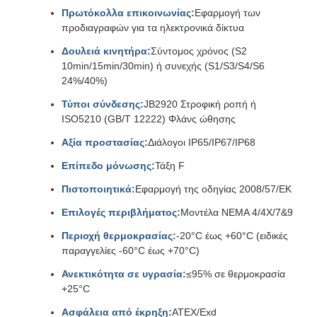
Πρωτόκολλα επικοινωνίας:
Εφαρμογή των
προδιαγραφών για τα ηλεκτρονικά δίκτυα
Δουλειά κινητήρα:
Σύντομος χρόνος (S2
10min/15min/30min) ή συνεχής (S1/S3/S4/S6
24%/40%)
Τύποι σύνδεσης:
JB2920 Στροφική ροπή ή
ISO5210 (GB/T 12222) Φλάνς ώθησης
Αξία προστασίας:
Διάλογοι IP65/IP67/IP68
Επίπεδο μόνωσης:
Τάξη F
Πιστοποιητικά:
Εφαρμογή της οδηγίας 2008/57/ΕΚ
Επιλογές περιβλήματος:
Μοντέλα NEMA 4/4X/7&9
Περιοχή θερμοκρασίας:
-20°C έως +60°C (ειδικές
παραγγελίες -60°C έως +70°C)
Ανεκτικότητα σε υγρασία:
≤95% σε θερμοκρασία
+25°C
Ασφάλεια από έκρηξη:
ΑΤΕΧ/Exd