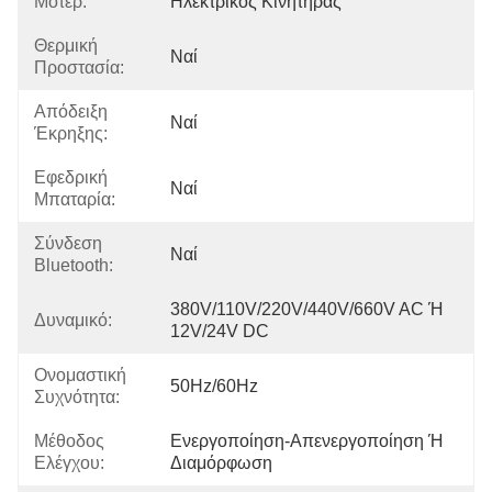
Μοτέρ:
Ηλεκτρικός Κινητήρας
Θερμική
Ναί
Προστασία:
Απόδειξη
Ναί
Έκρηξης:
Εφεδρική
Ναί
Μπαταρία:
Σύνδεση
Ναί
Bluetooth:
380V/110V/220V/440V/660V AC Ή 
Δυναμικό:
12V/24V DC
Ονομαστική
50Hz/60Hz
Συχνότητα:
Μέθοδος
Ενεργοποίηση-Απενεργοποίηση Ή 
Ελέγχου:
Διαμόρφωση