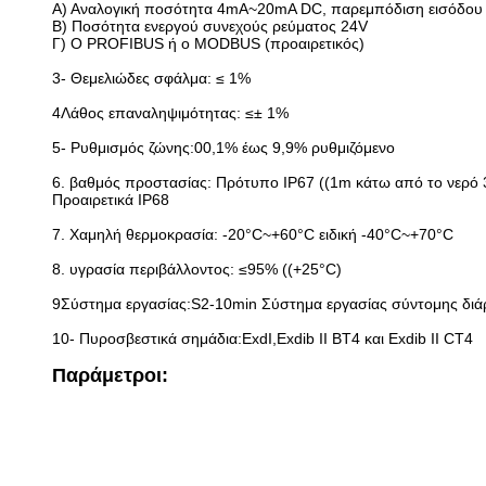
Α) Αναλογική ποσότητα 4mA~20mA DC, παρεμπόδιση εισόδου
Β) Ποσότητα ενεργού συνεχούς ρεύματος 24V
Γ) Ο PROFIBUS ή ο MODBUS (προαιρετικός)
3- Θεμελιώδες σφάλμα: ≤ 1%
4Λάθος επαναληψιμότητας: ≤± 1%
5- Ρυθμισμός ζώνης:00,1% έως 9,9% ρυθμιζόμενο
6. βαθμός προστασίας: Πρότυπο IP67 ((1m κάτω από το νερό 
Προαιρετικά IP68
7. Χαμηλή θερμοκρασία: -20°C~+60°C ειδική -40°C~+70°C
8. υγρασία περιβάλλοντος: ≤95% ((+25°C)
9Σύστημα εργασίας:S2-10min Σύστημα εργασίας σύντομης διά
10- Πυροσβεστικά σημάδια:ExdI,Exdib II BT4 και Exdib II CT4
Παράμετροι: