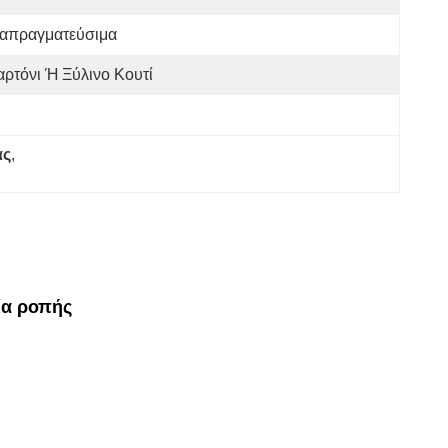
ιαπραγματεύσιμα
αρτόνι Ή Ξύλινο Κουτί
ας
, 
ία ροπής