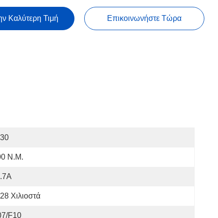
ην Καλύτερη Τιμή
Επικοινωνήστε Τώρα
I30
0 Ν.μ.
.7Α
28 Χιλιοστά
07/F10