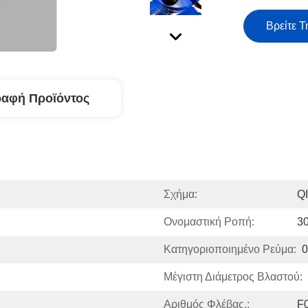
Βρείτε Τ
ραφή Προϊόντος
Σχήμα:
Q
Ονομαστική Ροπή:
30
Κατηγοριοποιημένο Ρεύμα:
0
Μέγιστη Διάμετρος Βλαστού:
Αριθμός Φλέβας.:
F