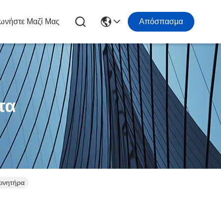
ωνήστε Μαζί Μας
Απόσπασμα
τα
κινητήρα