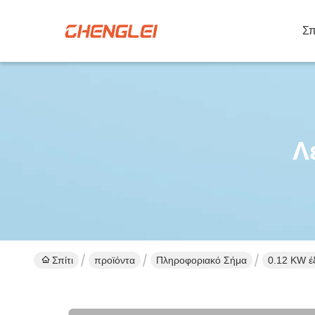
Σπ
Λ
Σπίτι
προϊόντα
Πληροφοριακό Σήμα
0.12 KW έ