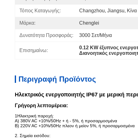
Τόπος Καταγωγής:
Changzhou, Jiangsu, Κίνα
Μάρκα:
Chenglei
Δυνατότητα Προσφοράς:
3000 Σετ/μήνα
0.12 KW έξυπνος ενεργο
Επισημαίνω:
Διανοητικός ενεργοποιητ
Περιγραφή Προϊόντος
Ηλεκτρικός ενεργοποιητής IP67 με μερική πε
Γρήγορη λεπτομέρεια:
1Ηλεκτρική παροχή:
Α) 380V AC +10%/50Hz + ή - 5%, ή προσαρμοσμένα
Β) 220V AC +10%/50Hz πλεον ή μείον 5%, ή προσαρμοσμένα
2. Σημεία εισόδου: