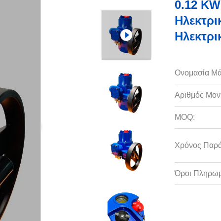
0.12 KW
Ηλεκτρι
Ηλεκτρι
Ονομασία Μά
Αριθμός Μον
MOQ:
Χρόνος Παρ
Όροι Πληρωμ