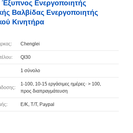
 Έξυπνος Ενεργοποιητής
κής Βαλβίδας Ενεργοποιητής
κού Κινητήρα
ρκας:
Chenglei
τέλου:
QI30
1 σύνολο
1-100, 10-15 εργάσιμες ημέρες· > 100,
άδοσης:
προς διαπραγμάτευση
ής:
Ε/Κ, Τ/Τ, Paypal