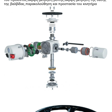
της βαλβίδας,παρακολούθηση και προστασία του κινητήρα