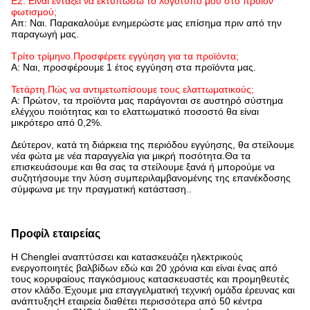
Ε2. Είναι εντάξει να εκτυπώσω το λογότυπό μου στο προϊόν
φωτισμού;
Απ: Ναι. Παρακαλούμε ενημερώστε μας επίσημα πριν από την
παραγωγή μας.
Τρίτο τρίμηνο
.
Προσφέρετε εγγύηση για τα προϊόντα;
Α: Ναι, προσφέρουμε 1 έτος εγγύηση στα προϊόντα μας.
Τετάρτη
.
Πώς να αντιμετωπίσουμε τους ελαττωματικούς;
Α: Πρώτον, τα προϊόντα μας παράγονται σε αυστηρό σύστημα
ελέγχου ποιότητας και το ελαττωματικό ποσοστό θα είναι
μικρότερο από 0,2%.
Δεύτερον, κατά τη διάρκεια της περιόδου εγγύησης, θα στείλουμε
νέα φώτα με νέα παραγγελία για μικρή ποσότητα.Θα τα
επισκευάσουμε και θα σας τα στείλουμε ξανά ή μπορούμε να
συζητήσουμε την λύση συμπεριλαμβανομένης της επανέκδοσης
σύμφωνα με την πραγματική κατάσταση..
Προφίλ εταιρείας
Η Chenglei αναπτύσσει και κατασκευάζει ηλεκτρικούς
ενεργοποιητές βαλβίδων εδώ και 20 χρόνια και είναι ένας από
τους κορυφαίους παγκόσμιους κατασκευαστές και προμηθευτές
στον κλάδο.Έχουμε μια επαγγελματική τεχνική ομάδα έρευνας και
ανάπτυξηςΗ εταιρεία διαθέτει περισσότερα από 50 κέντρα