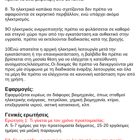
8. Τα ηλεκτρικά καπάκια που σχετίζονται δεν πρέπει να
αφαιρούνται σε εκρηκτικό περιβάλλον, ενώ υπάρχει ακόμα
ηλεκτρισμός.
9Ο ηλεκτρικός ενεργοποιητής πρέπει να φυλάσσεται σε καθαρό
και στεγνό χώρο πριν από την εγκατάσταση.και ανθεκτικό στην
υγρασία, πρέπει να εκτελούνται διαδικασίες κατά της βροχής.
10Ενώ απαιτείται η αρχική ηλεκτρική λειτουργία μετά την
εγκατάσταση ή την επανεγκατάσταση, η βαλβίδα θα πρέπει να
βρίσκεται στη μεσαία θέση για να ελέγχεται η κατεύθυνση
ανοίγματος/κλείσματος.Οι δοκιμές θα πρέπει να διενεργούνται μία
προς μία σύμφωνα με τη διαδικασία έναρξης λειτουργίας και όλα
τα μέρη θα πρέπει να ελέγχονται σε κανονική κατάσταση πριν από
τη χρήση..
Εφαρμογές:
Εφαρμόζεται ευρέως σε διάφορες βιομηχανίες, όπως σταθμοί
ηλεκτρικής ενέργειας, πετρέλαιο, χημική βιομηχανία, κτίριο,
επεξεργασία νερού, αστική κατασκευή, κλπ.
Γενικές ερωτήσεις
Ερώτηση 1: Τι γίνεται με τον χρόνο προετοιμασίας;
Α: 5-7 ημέρες για την προετοιμασία δείγματος, 15-20 εργάσιμες
ημέρες για μαζική παραγωγή.