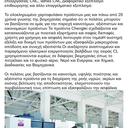
επεξεργασίας CNC, lathes CNC,Διαφορετικό εξοπλισμό
επιθεώρησης και άλλο επαγγελματικό εξοπλισμό.
Το ολοκληρωμένο χαρτοφυλάκιο προϊόντων μας και πάνω από 20
χρόνια γνώσης της βιομηχανίας σημαίνει ότι οι πελάτες μπορούν
να βασίζονται σε εμάς για την παροχή καινοτόμων, αξιόπιστων και
οικονομικών προϊόντων.Τα προϊόντα Chenglei σχεδιάζονται και
κατασκευάζονται με ποιοτικά εξαρτήματα και σαφείς διεπαφές
χρήστη για γρήγορη και ασφαλή λειτουργία στον τομέαΗ αυστηρή
εξέλιξη και δοκιμή των προϊόντων μας εξασφαλίζει μακροχρόνια
απόδοση και συνεχή αξιοπιστία.Οι ανεξάρτητα αναπτυγμένοι και
παραγόμενοι ηλεκτρικοί ενεργοποιητές βαλβίδων της σειράς CL
χρησιμοποιούνται ευρέως σε διάφορες βιομηχανίες όπως το
πετρέλαιο και το φυσικό αέριο, Νερό και Ενέργεια, και Χημικά,
Διαδικασίες και Βιομηχανικά.
Οι πελάτες μας βασίζονται σε καινοτόμα, υψηλής ποιότητας και
αξιόπιστα προϊόντα για τη διαχείριση της ροής υγρών, αερίων και
σκόνης.βελτίωση της αποδοτικότητας, ελαχιστοποιούν την
περιβαλλοντική τους επίπτωση και εξασφαλίζουν την ασφάλεια.