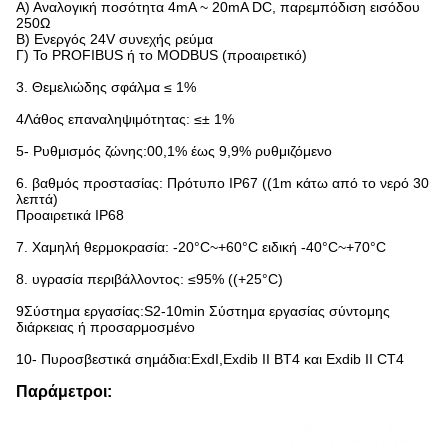
Α) Αναλογική ποσότητα 4mA ~ 20mA DC, παρεμπόδιση εισόδου
250Ω
Β) Ενεργός 24V συνεχής ρεύμα
Γ) Το PROFIBUS ή το MODBUS (προαιρετικό)
3. Θεμελιώδης σφάλμα ≤ 1%
4Λάθος επαναληψιμότητας: ≤± 1%
5- Ρυθμισμός ζώνης:00,1% έως 9,9% ρυθμιζόμενο
6. βαθμός προστασίας: Πρότυπο IP67 ((1m κάτω από το νερό 30
λεπτά)
Προαιρετικά IP68
7. Χαμηλή θερμοκρασία: -20°C~+60°C ειδική -40°C~+70°C
8. υγρασία περιβάλλοντος: ≤95% ((+25°C)
9Σύστημα εργασίας:S2-10min Σύστημα εργασίας σύντομης
διάρκειας ή προσαρμοσμένο
10- Πυροσβεστικά σημάδια:ExdI,Exdib II BT4 και Exdib II CT4
Παράμετροι: