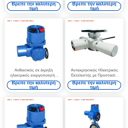
βαλβίδες/αποσβέστες/HVAC
Electric Actuator with
Βρείτε την καλύτερη
Βρείτε την καλύτερη
με πιστοποίηση IECex
30000/Year Production
τιμή
τιμή
Capacity
Ανθεκτικός σε έκρηξη
Αντιεκρηκτικός Ηλεκτρικός
ηλεκτρικός ενεργοποιητής
Εκτελεστής με Προστασία
30nm με Profibus/Modbus και
IP65/IP67/IP68, Περίβλημα
Βρείτε την καλύτερη
Βρείτε την καλύτερη
χειροκίνητη παράκαμψη για
NEMA 4/4X/7&9 για
τιμή
τιμή
σταθμούς παραγωγής
Περιβάλλοντα -20~+60 ºC
ενέργειας