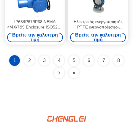
IP65/IP67/IP68 NEMA
Ηλεκτρικός ενεργοποιητής
4/4X/7&9 Enclosure ISO5210
PTFE ενεργοποίησης-
Thrust Flange Type Electric
κλεισίματος χαμηλής ροπής
Βρείτε την καλύτερη
Βρείτε την καλύτερη
Valve Actuator Quarter Turn
για HVAC με σύνδεση
τιμή
τιμή
Electric Actuator
φλάντζας
1
2
3
4
5
6
7
8