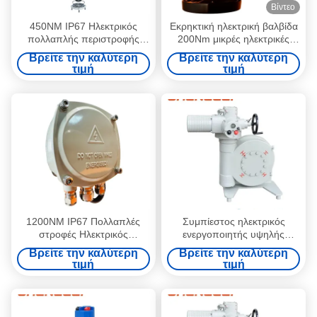
Βίντεο
450NM IP67 Ηλεκτρικός
Εκρηκτική ηλεκτρική βαλβίδα
πολλαπλής περιστροφής
200Nm μικρές ηλεκτρικές
ενεργοποιητής
βαλβίδες
Βρείτε την καλύτερη
Βρείτε την καλύτερη
τιμή
τιμή
1200NM IP67 Πολλαπλές
Συμπίεστος ηλεκτρικός
στροφές Ηλεκτρικός
ενεργοποιητής υψηλής
ενεργοποιητής
ισχύος με έλεγχο 4-20mA και
Βρείτε την καλύτερη
Βρείτε την καλύτερη
περίβλημα NEMA 4/4X/7&9
τιμή
τιμή
για περιβάλλοντα -20~+60 oC