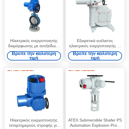
Ηλεκτρικός ενεργοποιητής
Εξαιρετικά ευέλικτος
διαμόρφωσης με ανοξείδωτο
ηλεκτρικός ενεργοποιητής με
χειροτροχό σύνδεσης
κουτί μετατροπής
Βρείτε την καλύτερη
Βρείτε την καλύτερη
φλάντζας ISO5210 και έλεγχο
σκουληκιού για HVAC και
τιμή
τιμή
4-20mA για βαλβίδα και
χειροκίνητη παράκαμψη
ρυθμιστή
Ηλεκτρικός ενεργοποιητής
ATEX Submersible Shafer PS
τεταρτημερούς στροφής για
Automation Explosion Proof