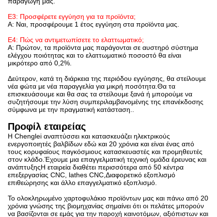
παραγωγή μας.
Ε3: Προσφέρετε εγγύηση για τα προϊόντα;
Α: Ναι, προσφέρουμε 1 έτος εγγύηση στα προϊόντα μας.
Ε4: Πώς να αντιμετωπίσετε το ελαττωματικό;
Α: Πρώτον, τα προϊόντα μας παράγονται σε αυστηρό σύστημα
ελέγχου ποιότητας και το ελαττωματικό ποσοστό θα είναι
μικρότερο από 0,2%.
Δεύτερον, κατά τη διάρκεια της περιόδου εγγύησης, θα στείλουμε
νέα φώτα με νέα παραγγελία για μικρή ποσότητα.Θα τα
επισκευάσουμε και θα σας τα στείλουμε ξανά ή μπορούμε να
συζητήσουμε την λύση συμπεριλαμβανομένης της επανέκδοσης
σύμφωνα με την πραγματική κατάσταση..
Προφίλ εταιρείας
Η Chenglei αναπτύσσει και κατασκευάζει ηλεκτρικούς
ενεργοποιητές βαλβίδων εδώ και 20 χρόνια και είναι ένας από
τους κορυφαίους παγκόσμιους κατασκευαστές και προμηθευτές
στον κλάδο.Έχουμε μια επαγγελματική τεχνική ομάδα έρευνας και
ανάπτυξηςΗ εταιρεία διαθέτει περισσότερα από 50 κέντρα
επεξεργασίας CNC, lathes CNC,Διαφορετικό εξοπλισμό
επιθεώρησης και άλλο επαγγελματικό εξοπλισμό.
Το ολοκληρωμένο χαρτοφυλάκιο προϊόντων μας και πάνω από 20
χρόνια γνώσης της βιομηχανίας σημαίνει ότι οι πελάτες μπορούν
να βασίζονται σε εμάς για την παροχή καινοτόμων, αξιόπιστων και