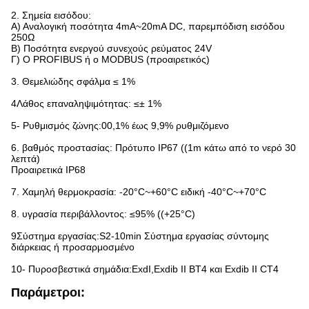
2. Σημεία εισόδου:
Α) Αναλογική ποσότητα 4mA~20mA DC, παρεμπόδιση εισόδου
250Ω
Β) Ποσότητα ενεργού συνεχούς ρεύματος 24V
Γ) Ο PROFIBUS ή ο MODBUS (προαιρετικός)
3. Θεμελιώδης σφάλμα ≤ 1%
4Λάθος επαναληψιμότητας: ≤± 1%
5- Ρυθμισμός ζώνης:00,1% έως 9,9% ρυθμιζόμενο
6. βαθμός προστασίας: Πρότυπο IP67 ((1m κάτω από το νερό 30
λεπτά)
Προαιρετικά IP68
7. Χαμηλή θερμοκρασία: -20°C~+60°C ειδική -40°C~+70°C
8. υγρασία περιβάλλοντος: ≤95% ((+25°C)
9Σύστημα εργασίας:S2-10min Σύστημα εργασίας σύντομης
διάρκειας ή προσαρμοσμένο
10- Πυροσβεστικά σημάδια:ExdI,Exdib II BT4 και Exdib II CT4
Παράμετροι: