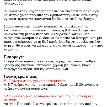
ηλεκτρισμός.
9Ο ηλεκτρικός ενεργοποιητής πρέπει να φυλάσσεται σε καθαρό
και στεγνό χώρο πριν από την εγκατάσταση.και ανθεκτικό στην
υγρασία, πρέπει να εκτελούνται διαδικασίες κατά της βροχής.
10Ενώ απαιτείται η αρχική ηλεκτρική λειτουργία μετά την
εγκατάσταση ή την επανεγκατάσταση, η βαλβίδα θα πρέπει να
βρίσκεται στη μεσαία θέση για να ελέγχεται η κατεύθυνση
ανοίγματος/κλείσματος.Οι δοκιμές θα πρέπει να διενεργούνται μία
προς μία σύμφωνα με τη διαδικασία έναρξης λειτουργίας και όλα
τα μέρη θα πρέπει να ελέγχονται σε κανονική κατάσταση πριν από
τη χρήση..
Εφαρμογές:
Εφαρμόζεται ευρέως σε διάφορες βιομηχανίες, όπως σταθμοί
ηλεκτρικής ενέργειας, πετρέλαιο, χημική βιομηχανία, κτίριο,
επεξεργασία νερού, αστική κατασκευή, κλπ.
Γενικές ερωτήσεις
Ε1.Τι γίνεται με τον χρόνο προετοιμασίας;
Α: 5-7 ημέρες για την προετοιμασία δείγματος, 15-20 εργάσιμες
ημέρες για μαζική παραγωγή.
Ε2. Είναι εντάξει να εκτυπώσω το λογότυπό μου στο προϊόν
φωτισμού;
Απ: Ναι. Παρακαλούμε ενημερώστε μας επίσημα πριν από την