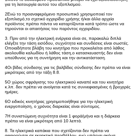
για τη λειτουργία αυτού του εξοπλισμού.
2Ενώ το προαναφερόμενο προσωπικό χρησιμοποιεί τον
εξοπλισμό,το σχετικό εγχειρίδιο χρήσης ή/και άλλα αρχεία
προϊόντος πρέπει πάντα να καταρτίζονται κατά τρόπο ώστε να
τηρούνται οι απαιτήσεις του παρόντος εγχειριδίου.
3. Πριν από την ηλεκτρική ενέργεια είναι σε, παρακαλώ διπλά
ελέγξτε την τάση εισόδου, συχνότητα και συνδέσεις είναι σωστές.
Οποιαδήποτε βλάβη του κινητήρα που προκαλείται από λάθος
ακολουθία καλωδίου ή λάθος τάση,ο κατασκευαστής δεν είναι
υπεύθυνος για τη συντήρηση και την αντικατάσταση.
4Οι βίδες σύνδεσης για τις βαλβίδες σύνδεσης δεν πρέπει να είναι
μικρότερες από την τάξη 8.8.
5Ο χώρος σφράγισης του ηλεκτρικού καναπέ και του κινητήρα
κ.λπ. δεν πρέπει να ανοίγεται κατά τις συννεφιασμένες ή βροχερές
ημέρες.
6Ο ειδικός κινητήρας χρησιμοποιήθηκε για την ηλεκτρική
ενεργοποίηση, ο χρόνος διαρκείας είναι σύντομος.
7Η συνιστώμενη συχνότητα είναι 1 φορά/μήνα και η διάρκεια
πρέπει να είναι μικρότερη από 10 λεπτά.
8. Τα ηλεκτρικά καπάκια που σχετίζονται δεν πρέπει να
αφαιρούνται σε εκρηκτικό περιβάλλον, ενώ υπάρχει ακόμα