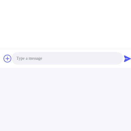
Photo
Video Call
Audio Call