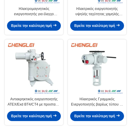
Ηλεκτρομαγνητικός
Ηλεκτρικός ενεργοποιητής
ενεργοποιητής για έλεγχο
υψηλής ταχύτητας χαμηλής
βαλβίδας 110V/220V
θερμοκρασίας -60oC με σύνδεση
Bluetooth για έλεγχο βαλβίδας
Βρείτε την καλύτερη τιμή
Βρείτε την καλύτερη τιμή
Αντιεκρηκτικός ενεργοποιητής
Ηλεκτρικός Γραμμικός
ATEX/Exd BT4/CT4 με προστασία
Ενεργοποιητής βαρέως τύπου με
IP65/IP67/IP68 και περίβλημα
περιβαλλοντική θερμοκρασία
NEMA 4/4X/7&9
-20~+60 ºC και έλεγχο 4-20mA
Βρείτε την καλύτερη τιμή
Βρείτε την καλύτερη τιμή