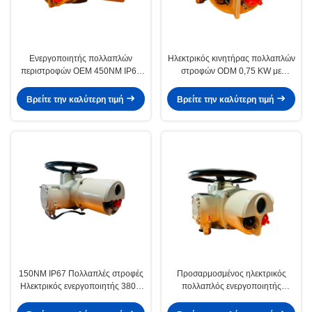
Ενεργοποιητής πολλαπλών
Ηλεκτρικός κινητήρας πολλαπλών
περιστροφών OEM 450NM IP67
στροφών ODM 0,75 KW με
Ηλεκτρικός ενεργοποιητής
προστασία ροπής
βαλβίδας 1,1 KW
Βρείτε την καλύτερη τιμή
Βρείτε την καλύτερη τιμή
150NM IP67 Πολλαπλές στροφές
Προσαρμοσμένος ηλεκτρικός
Ηλεκτρικός ενεργοποιητής 380V
πολλαπλός ενεργοποιητής
AC Σφυρηλατημένο χάλυβα
περιστροφής από χάλυβα
τηλεχειριστήριο 100NM IP67