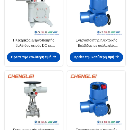
Ηλεκτρικός ενεργοποιητής
Ενεργοποιητής ηλεκτρικής
βαλβίδας σειράς DQ με
βαλβίδας με πολλαπλές
παραγωγική ικανότητα 30000/
φτερούγες και τέταρτο στροφή για
έτος για εφαρμογές κανονικής
βαλβίδα θύρας μαχαιριού με
Βρείτε την καλύτερη τιμή
Βρείτε την καλύτερη τιμή
θερμοκρασίας
παραγωγική ικανότητα 30000/
έτος
Ενεργοποιητής ηλεκτρικής
Ενεργοποιητής ηλεκτρικής