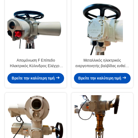
Απομόνωση F Επίπεδο
Μεταλλικός ηλεκτρικός
Ηλεκτρικός Κύλινδρος Ελέγχου
ενεργοποιητής βαλβίδας ευθείας
Κεφάλου Εφαρμοσμένο ODM
κίνησης IP67 Τρεις φάσεις
AC380V
Βρείτε την καλύτερη τιμή
Βρείτε την καλύτερη τιμή