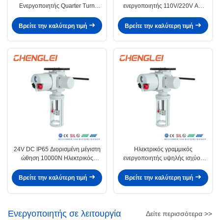
Ενεργοποιητής Quarter Turn
ενεργοποιητής 110V/220V AC
Scotch and Yoke Multi-Flange για
IP65 με χαμηλή ροπή για βαλβίδα
Βαλβίδα Πέταλου με Κινητήρα
πεπιεστή
Βρείτε την καλύτερη τιμή
Βρείτε την καλύτερη τιμή
24VDC
24V DC IP65 Διορισμένη μέγιστη
Ηλεκτρικός γραμμικός
ώθηση 10000N Ηλεκτρικός
ενεργοποιητής υψηλής ισχύος
γραμμικός ενεργοποιητής για
IP65 με ενσωματωμένο διακόπτη
βαλβίδα διαφράγματος
ορίου για βιομηχανική
Βρείτε την καλύτερη τιμή
Βρείτε την καλύτερη τιμή
αυτοματοποίηση
Ενεργοποιητής σε λειτουργία
Δείτε περισσότερα >>