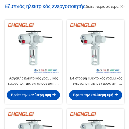
Εξυπνός ηλεκτρικός ενεργοποιητής
Δείτε περισσότερα >>
Ασφαλής ηλεκτρικός γραμμικός
1/4 στροφή Ηλεκτρικός γραμμικός
ενεργοποιητής για αποσβέστη με
ενεργοποιητής με χειροκίνητη
βαθμολογία IP65
παρακατάσταση και ρυθμιζόμενη
ταχύτητα για βιομηχανικό
Βρείτε την καλύτερη τιμή
Βρείτε την καλύτερη τιμή
αυτοματισμό