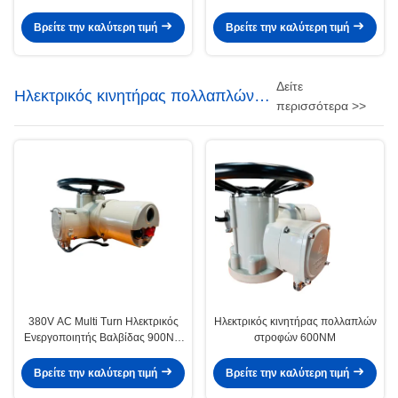
5000NM Ηλεκτρικός
ανθεκτικός σε έκρηξη 3000NM
ενεργοποιητής με αντοχή σε
Βρείτε την καλύτερη τιμή
Βρείτε την καλύτερη τιμή
έκρηξη
Δείτε
Ηλεκτρικός κινητήρας πολλαπλών
περισσότερα >>
στροφών
380V AC Multi Turn Ηλεκτρικός
Ηλεκτρικός κινητήρας πολλαπλών
Ενεργοποιητής Βαλβίδας 900NM
στροφών 600NM
IP67 Προσαρμοσμένο
Βρείτε την καλύτερη τιμή
Βρείτε την καλύτερη τιμή