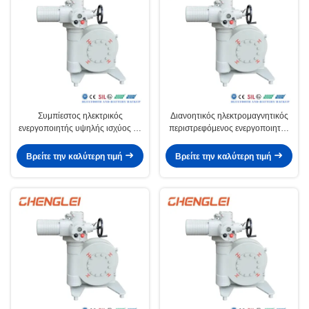
Συμπίεστος ηλεκτρικός
Διανοητικός ηλεκτρομαγνητικός
ενεργοποιητής υψηλής ισχύος με
περιστρεφόμενος ενεργοποιητής
έλεγχο 4-20mA και περίβλημα
με ρυθμιζόμενη ταχύτητα για
NEMA 4/4X/7&9 για περιβάλλοντα
βαλβίδα διαφράγματος
Βρείτε την καλύτερη τιμή
Βρείτε την καλύτερη τιμή
-20~+60 oC