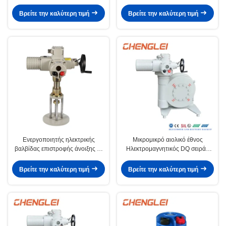
απόσταξη έκρηξης IP67 μέρος
στροφή
Βρείτε την καλύτερη τιμή
Βρείτε την καλύτερη τιμή
Ενεργοποιητής ηλεκτρικής
Μικρομικρό αιολικό έθνος
βαλβίδας επιστροφής άνοιξης με
Ηλεκτρομαγνητικός DQ σειράς
πιστοποιητικό ISO SIL/UL EAC
Τρίμηνο στροφή Ηλεκτρικός
για εφαρμογές συνήθους
ενεργοποιητής για βαλβίδα
Βρείτε την καλύτερη τιμή
Βρείτε την καλύτερη τιμή
θερμοκρασίας
διακοπής