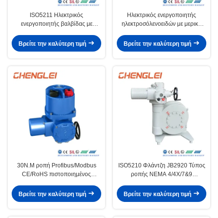
ISO5211 Ηλεκτρικός
Ηλεκτρικός ενεργοποιητής
ενεργοποιητής βαλβίδας με
ηλεκτροσόλενοειδών με μερική
προστασία IP65/IP67/IP68 και
στροφή από χάλυβα άνθρακα με
περίβλημα NEMA 4/4X/7&9
παραγωγική ικανότητα 30000/
Βρείτε την καλύτερη τιμή
Βρείτε την καλύτερη τιμή
έτος για βαλβίδες/
αμβλυντές/HVAC
30N.M ροπή Profibus/Modbus
ISO5210 Φλάντζη JB2920 Τύπος
CE/RoHS πιστοποιημένος
ροπής NEMA 4/4X/7&9
ενεργοποιητής ηλεκτρικής
Περιβλήματος Ηλεκτρικός
βαλβίδας για εργοστάσια
ενεργοποιητής βαλβίδας
Βρείτε την καλύτερη τιμή
Βρείτε την καλύτερη τιμή
παραγωγής ηλεκτρικής ενέργειας
Εστωτικός ενεργοποιητής