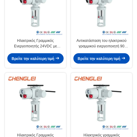
Ηλεκτρικός Γραμμικός
Αντικατάσταση του ηλεκτρικού
Ενεργοποιητής 24VDC με
γραμμικού ενεργοποιητή 90
Χειροτροχό από ανοξείδωτο
μοιρών Limitorque/Eim/Rotork με
χάλυβα και Περίβλημα NEMA
παραγωγική ικανότητα 30000/
Βρείτε την καλύτερη τιμή
Βρείτε την καλύτερη τιμή
4/4X/7&9
έτος για κλειδαριές θυρών
Ηλεκτρικός Γραμμικός
Ηλεκτρικός γραμμικός