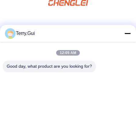
Μέσα Κοινωνικής Δικτύωσης
Terry.Gui
12:05 AM
Γρήγορη επικοινωνία
τηλ
Good day, what product are you looking for?
86-519-8876-9153
E-mail
terry.gui@cz-chenglei.com
Διεύθυνση
Κτίριο Α5, βιομηχανικό πάρκο ευφυούς εξοπλισμού, πόλη
Hengshanqiao, ζώνη οικονομικής ανάπτυξης, πόλη
Changzhou, Κίνα