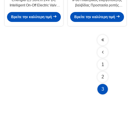
Intelligent On-Off Electric Valve
βαλβίδας Προστασία ροπής
Actuator with IP65/IP67/IP68
Ηλεκτρικός ενεργοποιητής
Protection
πολλαπλών στροφών
Βρείτε την καλύτερη τιμή
Βρείτε την καλύτερη τιμή
1
2
3