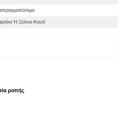
ιαπραγματεύσιμα
αρτόνι Ή Ξύλινο Κουτί
, 
σία ροπής