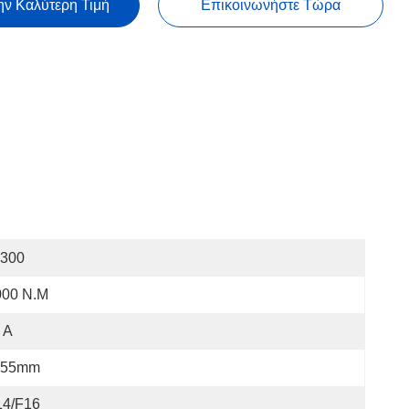
ην Καλύτερη Τιμή
Επικοινωνήστε Τώρα
I300
000 N.M
 Α
55mm
14/F16