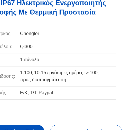
IP67 Ηλεκτρικός Ενεργοποιητής
οφής Με Θερμική Προστασία
ρκας:
Chenglei
τέλου:
QI300
1 σύνολο
1-100, 10-15 εργάσιμες ημέρες· > 100,
άδοσης:
προς διαπραγμάτευση
ής:
Ε/Κ, Τ/Τ, Paypal