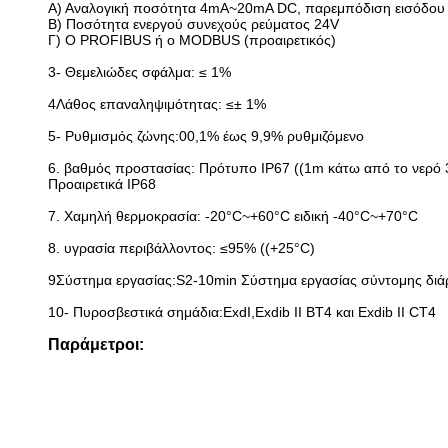
Α) Αναλογική ποσότητα 4mA~20mA DC, παρεμπόδιση εισόδου
Β) Ποσότητα ενεργού συνεχούς ρεύματος 24V
Γ) Ο PROFIBUS ή ο MODBUS (προαιρετικός)
3- Θεμελιώδες σφάλμα: ≤ 1%
4Λάθος επαναληψιμότητας: ≤± 1%
5- Ρυθμισμός ζώνης:00,1% έως 9,9% ρυθμιζόμενο
6. βαθμός προστασίας: Πρότυπο IP67 ((1m κάτω από το νερό 
Προαιρετικά IP68
7. Χαμηλή θερμοκρασία: -20°C~+60°C ειδική -40°C~+70°C
8. υγρασία περιβάλλοντος: ≤95% ((+25°C)
9Σύστημα εργασίας:S2-10min Σύστημα εργασίας σύντομης διά
10- Πυροσβεστικά σημάδια:ExdI,Exdib II BT4 και Exdib II CT4
Παράμετροι: