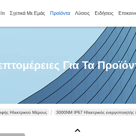
ίτι
Σχετικά Με Εμάς
Προϊόντα
Λύσεις
Ειδήσεις
Επικοιν
επτομέρειες Για Τα Προϊόν
οφής Ηλεκτρικού Μέρους
3000NM IP67 Ηλεκτρικός ενεργοποιητής 