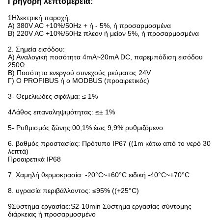
Γρήγορη λεπτομέρεια:
1Ηλεκτρική παροχή:
Α) 380V AC +10%/50Hz + ή - 5%, ή προσαρμοσμένα
Β) 220V AC +10%/50Hz πλεον ή μείον 5%, ή προσαρμοσμένα
2. Σημεία εισόδου:
Α) Αναλογική ποσότητα 4mA~20mA DC, παρεμπόδιση εισόδου
250Ω
Β) Ποσότητα ενεργού συνεχούς ρεύματος 24V
Γ) Ο PROFIBUS ή ο MODBUS (προαιρετικός)
3- Θεμελιώδες σφάλμα: ≤ 1%
4Λάθος επαναληψιμότητας: ≤± 1%
5- Ρυθμισμός ζώνης:00,1% έως 9,9% ρυθμιζόμενο
6. βαθμός προστασίας: Πρότυπο IP67 ((1m κάτω από το νερό 30
λεπτά)
Προαιρετικά IP68
7. Χαμηλή θερμοκρασία: -20°C~+60°C ειδική -40°C~+70°C
8. υγρασία περιβάλλοντος: ≤95% ((+25°C)
9Σύστημα εργασίας:S2-10min Σύστημα εργασίας σύντομης
διάρκειας ή προσαρμοσμένο