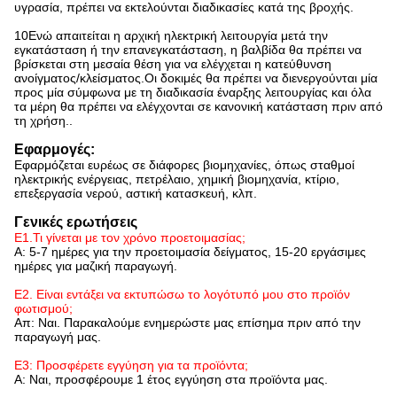
υγρασία, πρέπει να εκτελούνται διαδικασίες κατά της βροχής.
10Ενώ απαιτείται η αρχική ηλεκτρική λειτουργία μετά την
εγκατάσταση ή την επανεγκατάσταση, η βαλβίδα θα πρέπει να
βρίσκεται στη μεσαία θέση για να ελέγχεται η κατεύθυνση
ανοίγματος/κλείσματος.Οι δοκιμές θα πρέπει να διενεργούνται μία
προς μία σύμφωνα με τη διαδικασία έναρξης λειτουργίας και όλα
τα μέρη θα πρέπει να ελέγχονται σε κανονική κατάσταση πριν από
τη χρήση..
Εφαρμογές:
Εφαρμόζεται ευρέως σε διάφορες βιομηχανίες, όπως σταθμοί
ηλεκτρικής ενέργειας, πετρέλαιο, χημική βιομηχανία, κτίριο,
επεξεργασία νερού, αστική κατασκευή, κλπ.
Γενικές ερωτήσεις
Ε1.Τι γίνεται με τον χρόνο προετοιμασίας;
Α: 5-7 ημέρες για την προετοιμασία δείγματος, 15-20 εργάσιμες
ημέρες για μαζική παραγωγή.
Ε2. Είναι εντάξει να εκτυπώσω το λογότυπό μου στο προϊόν
φωτισμού;
Απ: Ναι. Παρακαλούμε ενημερώστε μας επίσημα πριν από την
παραγωγή μας.
Ε3: Προσφέρετε εγγύηση για τα προϊόντα;
Α: Ναι, προσφέρουμε 1 έτος εγγύηση στα προϊόντα μας.