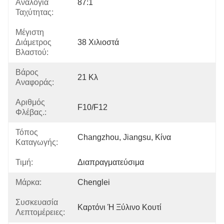
Αναλογία
87:1
Ταχύτητας:
Μέγιστη
Διάμετρος
38 Χιλιοστά
Βλαστού:
Βάρος
21 Κλ
Αναφοράς:
Αριθμός
F10/F12
Φλέβας.:
Τόπος
Changzhou, Jiangsu, Κίνα
Καταγωγής:
Τιμή:
Διαπραγματεύσιμα
Μάρκα:
Chenglei
Συσκευασία
Καρτόνι Ή Ξύλινο Κουτί
Λεπτομέρειες: