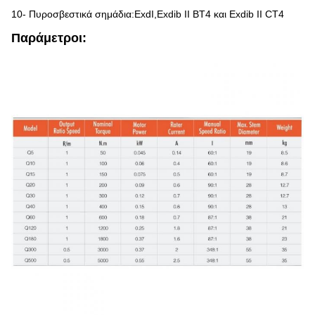
10- Πυροσβεστικά σημάδια:ExdI,Exdib II BT4 και Exdib II CT4
Παράμετροι: