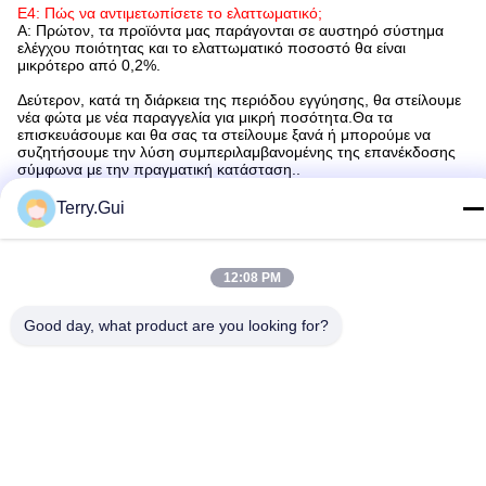
Ε4: Πώς να αντιμετωπίσετε το ελαττωματικό;
Α: Πρώτον, τα προϊόντα μας παράγονται σε αυστηρό σύστημα
ελέγχου ποιότητας και το ελαττωματικό ποσοστό θα είναι
μικρότερο από 0,2%.
Δεύτερον, κατά τη διάρκεια της περιόδου εγγύησης, θα στείλουμε
νέα φώτα με νέα παραγγελία για μικρή ποσότητα.Θα τα
επισκευάσουμε και θα σας τα στείλουμε ξανά ή μπορούμε να
συζητήσουμε την λύση συμπεριλαμβανομένης της επανέκδοσης
σύμφωνα με την πραγματική κατάσταση..
Προφίλ εταιρείας
Terry.Gui
Η Chenglei αναπτύσσει και κατασκευάζει ηλεκτρικούς
ενεργοποιητές βαλβίδων εδώ και 20 χρόνια και είναι ένας από
τους κορυφαίους παγκόσμιους κατασκευαστές και προμηθευτές
12:08 PM
στον κλάδο.Έχουμε μια επαγγελματική τεχνική ομάδα έρευνας και
ανάπτυξηςΗ εταιρεία διαθέτει περισσότερα από 50 κέντρα
επεξεργασίας CNC, lathes CNC,Διαφορετικό εξοπλισμό
Good day, what product are you looking for?
επιθεώρησης και άλλο επαγγελματικό εξοπλισμό.
Το ολοκληρωμένο χαρτοφυλάκιο προϊόντων μας και πάνω από 20
χρόνια γνώσης της βιομηχανίας σημαίνει ότι οι πελάτες μπορούν
να βασίζονται σε εμάς για την παροχή καινοτόμων, αξιόπιστων και
οικονομικών προϊόντων.Τα προϊόντα Chenglei σχεδιάζονται και
κατασκευάζονται με ποιοτικά εξαρτήματα και σαφείς διεπαφές
χρήστη για γρήγορη και ασφαλή λειτουργία στον τομέαΗ αυστηρή
εξέλιξη και δοκιμή των προϊόντων μας εξασφαλίζει μακροχρόνια