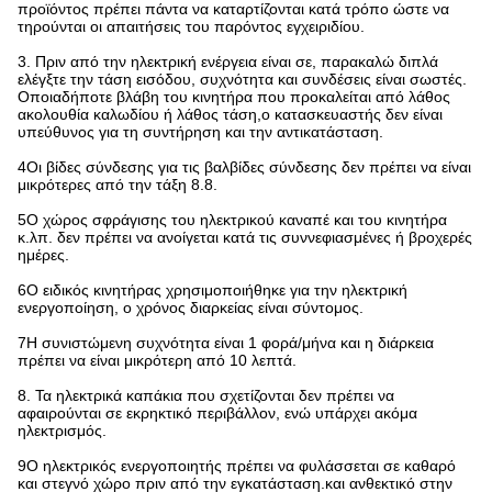
προϊόντος πρέπει πάντα να καταρτίζονται κατά τρόπο ώστε να
τηρούνται οι απαιτήσεις του παρόντος εγχειριδίου.
3. Πριν από την ηλεκτρική ενέργεια είναι σε, παρακαλώ διπλά
ελέγξτε την τάση εισόδου, συχνότητα και συνδέσεις είναι σωστές.
Οποιαδήποτε βλάβη του κινητήρα που προκαλείται από λάθος
ακολουθία καλωδίου ή λάθος τάση,ο κατασκευαστής δεν είναι
υπεύθυνος για τη συντήρηση και την αντικατάσταση.
4Οι βίδες σύνδεσης για τις βαλβίδες σύνδεσης δεν πρέπει να είναι
μικρότερες από την τάξη 8.8.
5Ο χώρος σφράγισης του ηλεκτρικού καναπέ και του κινητήρα
κ.λπ. δεν πρέπει να ανοίγεται κατά τις συννεφιασμένες ή βροχερές
ημέρες.
6Ο ειδικός κινητήρας χρησιμοποιήθηκε για την ηλεκτρική
ενεργοποίηση, ο χρόνος διαρκείας είναι σύντομος.
7Η συνιστώμενη συχνότητα είναι 1 φορά/μήνα και η διάρκεια
πρέπει να είναι μικρότερη από 10 λεπτά.
8. Τα ηλεκτρικά καπάκια που σχετίζονται δεν πρέπει να
αφαιρούνται σε εκρηκτικό περιβάλλον, ενώ υπάρχει ακόμα
ηλεκτρισμός.
9Ο ηλεκτρικός ενεργοποιητής πρέπει να φυλάσσεται σε καθαρό
και στεγνό χώρο πριν από την εγκατάσταση.και ανθεκτικό στην